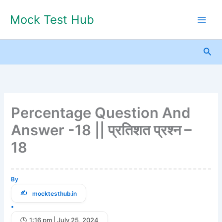
Skip
Mock Test Hub
to
content
Sea
Percentage Question And
Answer -18 || प्रतिशत प्रश्न –
18
By
mocktesthub.in
•
1:16 pm | July 25, 2024