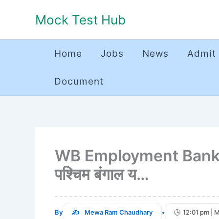
Skip
Mock Test Hub
to
content
Home
Jobs
News
Admit
Document
WB Employment Bank 
पश्चिम बंगाल य…
By
Mewa Ram Chaudhary
•
12:01 pm | 