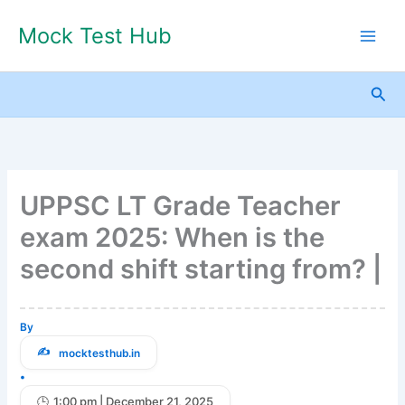
Skip
Mock Test Hub
to
content
Sea
UPPSC LT Grade Teacher
exam 2025: When is the
second shift starting from? |
By
mocktesthub.in
•
1:00 pm | December 21, 2025