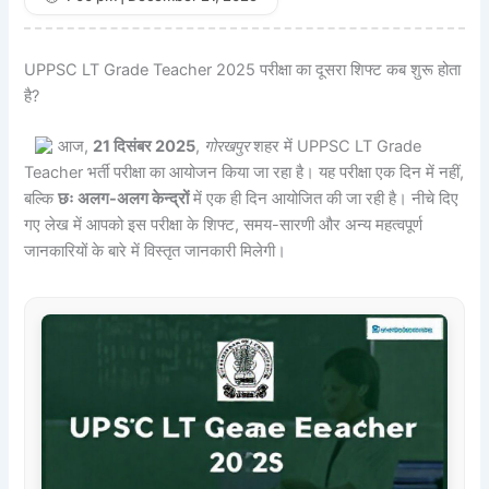
UPPSC LT Grade Teacher 2025 परीक्षा का दूसरा शिफ्ट कब शुरू होता
है?
आज,
21 दिसंबर 2025
,
गोरखपुर
शहर में
UPPSC LT Grade
Teacher भर्ती परीक्षा का आयोजन किया जा रहा है। यह परीक्षा एक दिन में नहीं,
बल्कि
छः अलग-अलग केन्द्रों
में एक ही दिन आयोजित की जा रही है। नीचे दिए
गए लेख में आपको इस परीक्षा के शिफ्ट, समय-सारणी और अन्य महत्वपूर्ण
जानकारियों के बारे में विस्तृत जानकारी मिलेगी।