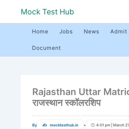
Skip
Mock Test Hub
to
content
Home
Jobs
News
Admit
Document
Rajasthan Uttar Matri
राजस्थान स्कॉलरशिप
By
mocktesthub.in
•
4:01 pm | March 2