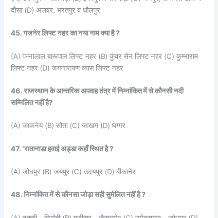
दौसा (D) अलवर, भरतपुर व धौलपुर
45. गजनेर लिफ्ट नहर का नया नाम क्या है ?
(A) पन्नालाल बारूपाल लिफ्ट नहर (B) कुंवर सेन लिफ्ट नहर (C) कुम्भाराम
लिफ्ट नहर (D) जयनारायण व्यास लिफ्ट नहर
46. राजस्थान के आन्तरिक अपवाह तंत्र में निम्नांकित में से कौनसी नदी
सम्मिलित नहीं है?
(A) काकनेय (B) सोता (C) जाखम (D) घग्गर
47. ‘रातानाडा हवाई अड्डा कहाँ स्थित है ?
(A) जोधपुर (B) जयपुर (C) उदयपुर (D) बीकानेर
48. निम्नांकित में से कौनसा जोड़ा सही सुमेलित नहीं है ?
(A) नक्की – सिरोही (B) गडीसर – जैसलमेर (C) उमेदसागर – जोधपुर (D)