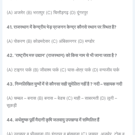
(A) अजमेर (B) भरतपुर (C) चित्तौड़गढ़ (D) दूंगरपुर
41. राजस्थान में केन्द्रीय भेड़ प्रजनन केन्द्र कौनसे स्थान पर स्थित है?
(A) पोकरण (B) कोडमदेसर (C) अंबिकानगर (D) मण्डोर
42. ‘राष्ट्रीय मरु उद्यान’ (राजस्थान) को किस नाम से भी जाना जाता है ?
(A) टाइगर पार्क (B) जीवाश्म पार्क (C) घास-क्षेत्र पार्क (D) वन्यजीव पार्क
43. निम्नलिखित युग्मों में से कौनसा सही सुमेलित नहीं है ? नदी – सहायक नदी
(A) चम्बल – बनास (B) बनास – बेडच (C) माही – साबरमती (D) लूनी –
सूकड़ी
44. अर्धशुष्क पूर्वी मैदानी कृषि जलवायु उपखण्ड में सम्मिलित हैं
(A) उदयपुर व भीलवाड़ा (B) इंगरपुर व बांसवाड़ा (C) जयपुर, अजमेर. टोक व