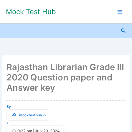
Skip
Mock Test Hub
to
content
Sea
Rajasthan Librarian Grade III
2020 Question paper and
Answer key
By
mocktesthub.in
•
9:22 pm | July 23, 2024