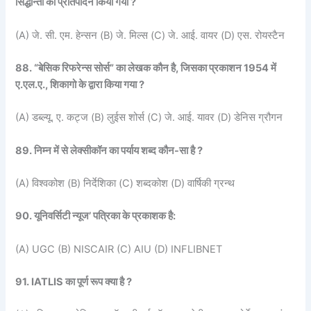
सिद्धान्तों का प्रतिपादन किया गया ?
(A) जे. सी. एम. हेन्सन (B) जे. मिल्स (C) जे. आई. वायर (D) एस. रोयस्टैन
88. “बेसिक रिफरेन्स सोर्स” का लेखक कौन है, जिसका प्रकाशन 1954 में
ए.एल.ए., शिकागो के द्वारा किया गया ?
(A) डब्ल्यू. ए. कट्ज (B) लुईस शोर्स (C) जे. आई. यावर (D) डेनिस ग्रौगन
89. निम्न में से लेक्सीकॉन का पर्याय शब्द कौन-सा है ?
(A) विश्वकोश (B) निर्देशिका (C) शब्दकोश (D) वार्षिकी ग्रन्थ
90. यूनिवर्सिटी न्यूज’ पत्रिका के प्रकाशक है:
(A) UGC (B) NISCAIR (C) AIU (D) INFLIBNET
91. IATLIS का पूर्ण रूप क्या है ?