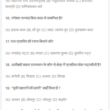
(A) महाराजा राणा उदयभानुसिंह (B) गोकुललाल असावा (C) हीरालाल
शास्त्री (D) माणिक्यलाल वर्मा
16. गणेश्वर सभ्यता किस काल से सम्बन्धित है?
(A) हडप्पा काल (B) लौ युग (C) ताम्र /कांस्य युग (D) पुरापाषाण काल
17. राज प्रशस्ति की रचना किसने की?
(A) रणछोड़ भट्टा (B) मण्डन (C) महाराणा कुम्मा (D) कुमरित भट्ट
18. अलीबक्षी ख्याल राजस्थान के कौन से क्षेत्र में प्रचलित लोक नाट्यशैली है?
(A) करौली (B) चिडादा (C) अलवर (D) वित्ताह
19. “मूसी महारानी की छतरी” कहाँ स्थित है ?
(A) अलवर (B) धौलपुर (C) जोधपुर (D) बाड़मेर