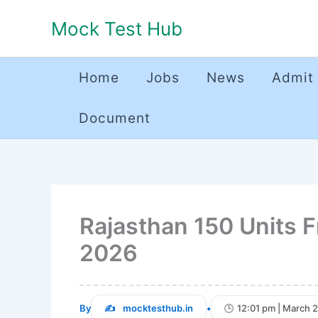
Skip
Mock Test Hub
to
content
Home
Jobs
News
Admit
Document
Rajasthan 150 Units F
2026
By
mocktesthub.in
•
12:01 pm | March 