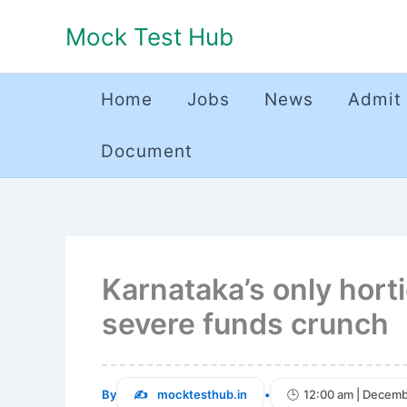
Skip
Mock Test Hub
to
content
Home
Jobs
News
Admit
Document
Karnataka’s only horti
severe funds crunch
By
mocktesthub.in
•
12:00 am | Decemb