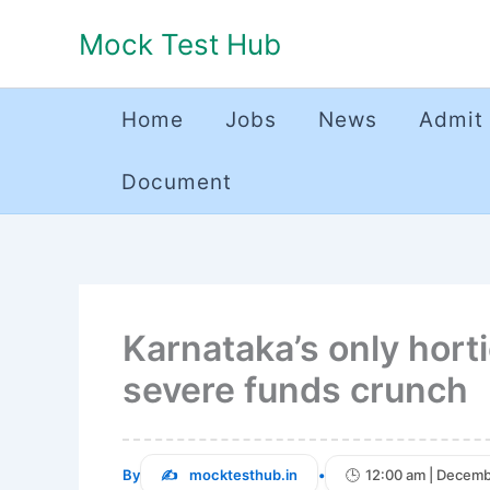
Skip
Mock Test Hub
to
content
Home
Jobs
News
Admit
Document
Karnataka’s only horti
severe funds crunch
By
mocktesthub.in
•
12:00 am | Decemb