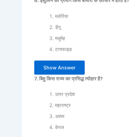
6. इंसुलिन का प्रयोग किस बीमारी के उपचार में होता है?
मलेरिया
डेंगू
मधुमेह
टायफाइड
Show Answer
7. बिहू किस राज्य का प्रसिद्ध त्योहार है?
उत्तर प्रदेश
महाराष्ट्र
असम
केरल