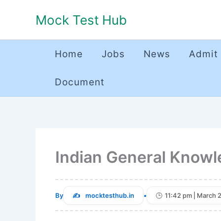
Skip
Mock Test Hub
to
content
Home
Jobs
News
Admit
Document
Indian General Knowle
By
mocktesthub.in
•
11:42 pm | March 