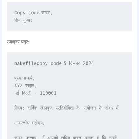
सादर,

Copy code
उदाहरण पत्र:
5 दिसंबर 2024

makefileCopy code
प्रधानाचार्य,

XYZ स्कूल,

नई दिल्ली - 110001

विषय: वार्षिक खेलकूद प्रतियोगिता के आयोजन के संबंध में

आदरणीय महोदय,

सादर प्रणाम। मैं आपको सूचित करना चाहता हूं कि हमारे 