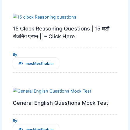
15 Clock Reasoning Questions | 15 घड़ी
रीजनिंग प्रश्न || – Click Here
By
mocktesthub.in
General English Questions Mock Test
By
mocktesthub.in