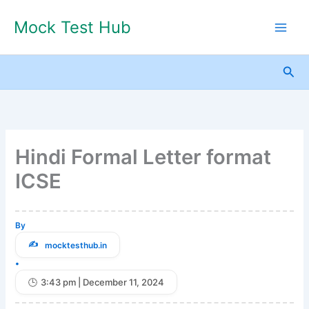
Skip
Mock Test Hub
to
content
Sea
Hindi Formal Letter format
ICSE
By
mocktesthub.in
•
3:43 pm | December 11, 2024