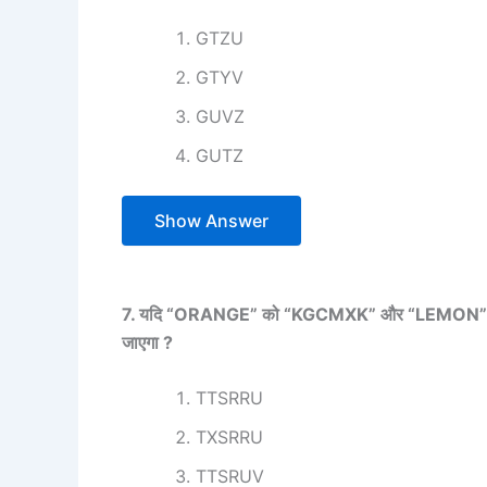
GTZU
GTYV
GUVZ
GUTZ
Show Answer
7. यदि “ORANGE” को “KGCMXK” और “LEMON” को “Y
जाएगा ?
TTSRRU
TXSRRU
TTSRUV