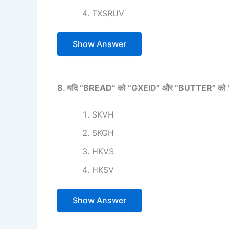
TXSRUV
Show Answer
8. यदि “BREAD” को “GXEID” और “BUTTER” को “KYCA
SKVH
SKGH
HKVS
HKSV
Show Answer