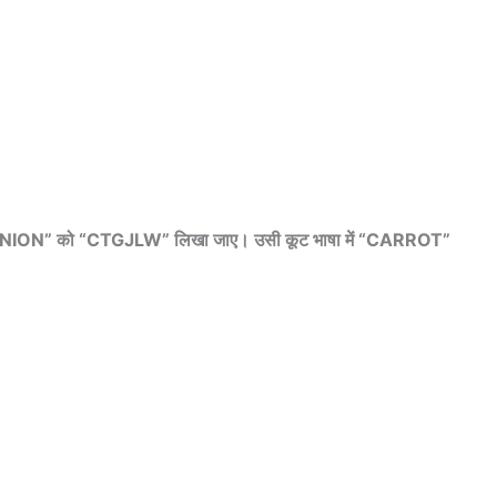
ION” को “CTGJLW” लिखा जाए। उसी कूट भाषा में “CARROT”