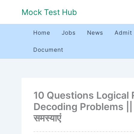
Skip
Mock Test Hub
to
content
Home
Jobs
News
Admit
Document
10 Questions Logical
Decoding Problems || तार
समस्याएं